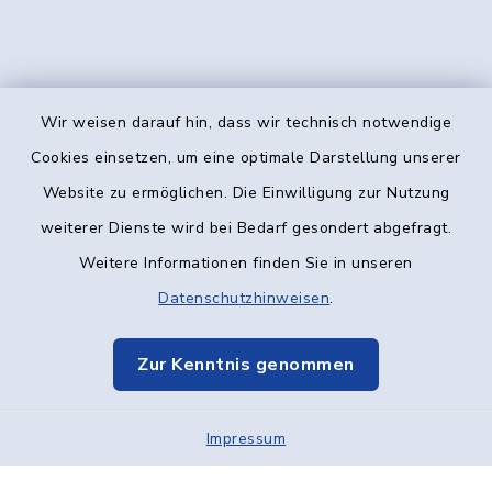
Wir weisen darauf hin, dass wir technisch notwendige
Kontakt
Cookies einsetzen, um eine optimale Darstellung unserer
Website zu ermöglichen. Die Einwilligung zur Nutzung
Barrierefreiheit
weiterer Dienste wird bei Bedarf gesondert abgefragt.
Weitere Informationen finden Sie in unseren
Datenschutz
Datenschutzhinweisen
.
Impressum
Zur Kenntnis genommen
Elektronische Kommunikation
Impressum
Sitemap