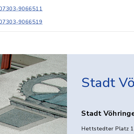
07303-9066511
07303-9066519
Stadt V
Stadt Vöhring
Hettstedter Platz 1