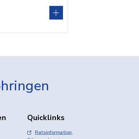
öhringen
en
Quicklinks
Ratsinformation,