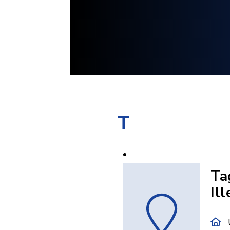
T
Ta
Il