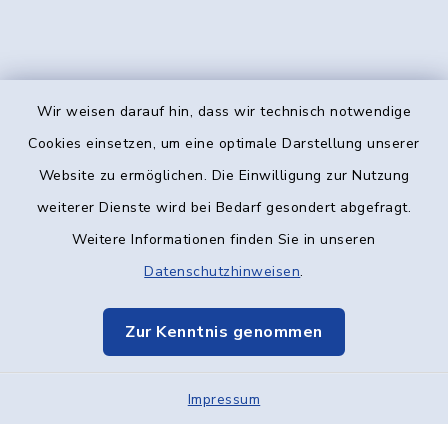
Wir weisen darauf hin, dass wir technisch notwendige
Kontakt
Cookies einsetzen, um eine optimale Darstellung unserer
Website zu ermöglichen. Die Einwilligung zur Nutzung
Barrierefreiheit
weiterer Dienste wird bei Bedarf gesondert abgefragt.
Weitere Informationen finden Sie in unseren
Datenschutz
Datenschutzhinweisen
.
Impressum
Zur Kenntnis genommen
Elektronische Kommunikation
Impressum
Sitemap