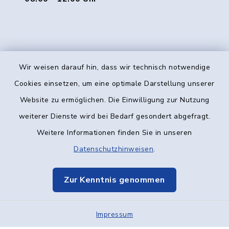
Wir weisen darauf hin, dass wir technisch notwendige
Kontakt
Cookies einsetzen, um eine optimale Darstellung unserer
Website zu ermöglichen. Die Einwilligung zur Nutzung
Barrierefreiheit
weiterer Dienste wird bei Bedarf gesondert abgefragt.
Weitere Informationen finden Sie in unseren
Datenschutz
Datenschutzhinweisen
.
Impressum
Zur Kenntnis genommen
Elektronische Kommunikation
Impressum
Sitemap