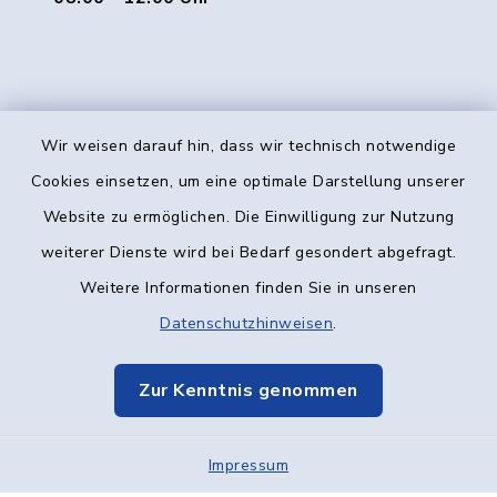
Wir weisen darauf hin, dass wir technisch notwendige
Kontakt
Cookies einsetzen, um eine optimale Darstellung unserer
Website zu ermöglichen. Die Einwilligung zur Nutzung
Barrierefreiheit
weiterer Dienste wird bei Bedarf gesondert abgefragt.
Weitere Informationen finden Sie in unseren
Datenschutz
Datenschutzhinweisen
.
Impressum
Zur Kenntnis genommen
Elektronische Kommunikation
Impressum
Sitemap