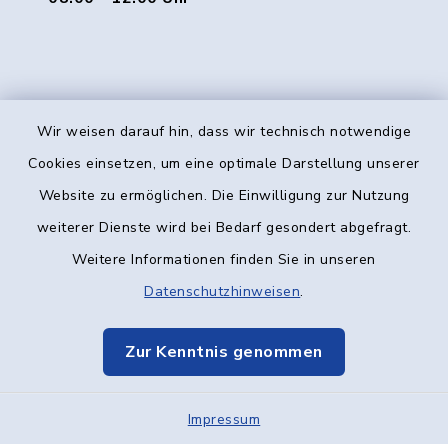
Wir weisen darauf hin, dass wir technisch notwendige
Kontakt
Cookies einsetzen, um eine optimale Darstellung unserer
Website zu ermöglichen. Die Einwilligung zur Nutzung
Barrierefreiheit
weiterer Dienste wird bei Bedarf gesondert abgefragt.
Weitere Informationen finden Sie in unseren
Datenschutz
Datenschutzhinweisen
.
Impressum
Zur Kenntnis genommen
Elektronische Kommunikation
Impressum
Sitemap