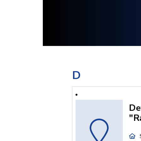
D
De
"R