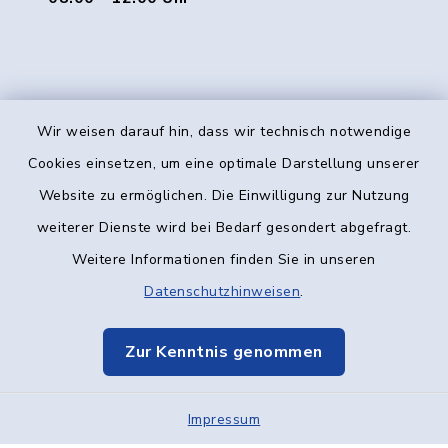
Wir weisen darauf hin, dass wir technisch notwendige
Kontakt
Cookies einsetzen, um eine optimale Darstellung unserer
Website zu ermöglichen. Die Einwilligung zur Nutzung
Barrierefreiheit
weiterer Dienste wird bei Bedarf gesondert abgefragt.
Weitere Informationen finden Sie in unseren
Datenschutz
Datenschutzhinweisen
.
Impressum
Zur Kenntnis genommen
Elektronische Kommunikation
Impressum
Sitemap