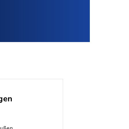
ngen
außen