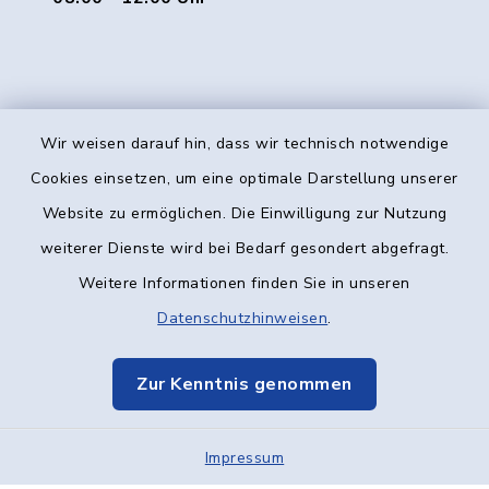
Wir weisen darauf hin, dass wir technisch notwendige
Kontakt
Cookies einsetzen, um eine optimale Darstellung unserer
Website zu ermöglichen. Die Einwilligung zur Nutzung
Barrierefreiheit
weiterer Dienste wird bei Bedarf gesondert abgefragt.
Weitere Informationen finden Sie in unseren
Datenschutz
Datenschutzhinweisen
.
Impressum
Zur Kenntnis genommen
Elektronische Kommunikation
Impressum
Sitemap