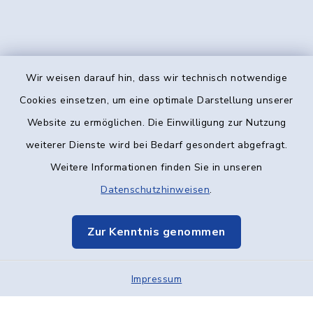
Wir weisen darauf hin, dass wir technisch notwendige
Kontakt
Cookies einsetzen, um eine optimale Darstellung unserer
Website zu ermöglichen. Die Einwilligung zur Nutzung
Barrierefreiheit
weiterer Dienste wird bei Bedarf gesondert abgefragt.
Weitere Informationen finden Sie in unseren
Datenschutz
Datenschutzhinweisen
.
Impressum
Zur Kenntnis genommen
Elektronische Kommunikation
Impressum
Sitemap