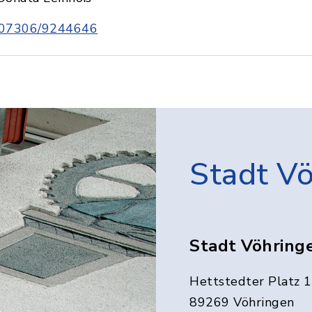
07306/9244646
Stadt V
Stadt Vöhring
Hettstedter Platz 1
89269 Vöhringen