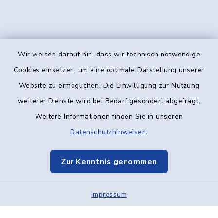
Wir weisen darauf hin, dass wir technisch notwendige
Kontakt
Cookies einsetzen, um eine optimale Darstellung unserer
Website zu ermöglichen. Die Einwilligung zur Nutzung
Barrierefreiheit
weiterer Dienste wird bei Bedarf gesondert abgefragt.
Weitere Informationen finden Sie in unseren
Datenschutz
Datenschutzhinweisen
.
Impressum
Zur Kenntnis genommen
Elektronische Kommunikation
Impressum
Sitemap