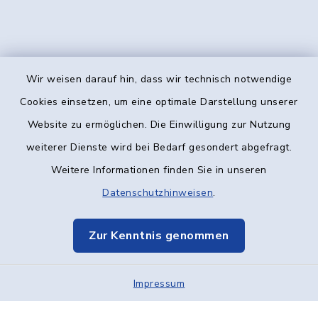
Wir weisen darauf hin, dass wir technisch notwendige
Kontakt
Cookies einsetzen, um eine optimale Darstellung unserer
Website zu ermöglichen. Die Einwilligung zur Nutzung
Barrierefreiheit
weiterer Dienste wird bei Bedarf gesondert abgefragt.
Weitere Informationen finden Sie in unseren
Datenschutz
Datenschutzhinweisen
.
Impressum
Zur Kenntnis genommen
Elektronische Kommunikation
Impressum
Sitemap