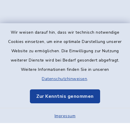
Wir weisen darauf hin, dass wir technisch notwendige
Kontakt
Cookies einsetzen, um eine optimale Darstellung unserer
Website zu ermöglichen. Die Einwilligung zur Nutzung
Barrierefreiheit
weiterer Dienste wird bei Bedarf gesondert abgefragt.
Weitere Informationen finden Sie in unseren
Datenschutz
Datenschutzhinweisen
.
Impressum
Zur Kenntnis genommen
Elektronische Kommunikation
Impressum
Sitemap