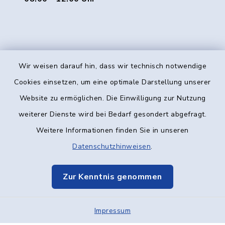
Wir weisen darauf hin, dass wir technisch notwendige
Kontakt
Cookies einsetzen, um eine optimale Darstellung unserer
Website zu ermöglichen. Die Einwilligung zur Nutzung
Barrierefreiheit
weiterer Dienste wird bei Bedarf gesondert abgefragt.
Weitere Informationen finden Sie in unseren
Datenschutz
Datenschutzhinweisen
.
Impressum
Zur Kenntnis genommen
Elektronische Kommunikation
Impressum
Sitemap