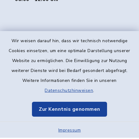
Wir weisen darauf hin, dass wir technisch notwendige
Kontakt
Cookies einsetzen, um eine optimale Darstellung unserer
Website zu ermöglichen. Die Einwilligung zur Nutzung
Barrierefreiheit
weiterer Dienste wird bei Bedarf gesondert abgefragt.
Weitere Informationen finden Sie in unseren
Datenschutz
Datenschutzhinweisen
.
Impressum
Zur Kenntnis genommen
Elektronische Kommunikation
Impressum
Sitemap