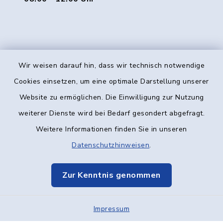
Wir weisen darauf hin, dass wir technisch notwendige
Kontakt
Cookies einsetzen, um eine optimale Darstellung unserer
Website zu ermöglichen. Die Einwilligung zur Nutzung
Barrierefreiheit
weiterer Dienste wird bei Bedarf gesondert abgefragt.
Weitere Informationen finden Sie in unseren
Datenschutz
Datenschutzhinweisen
.
Impressum
Zur Kenntnis genommen
Elektronische Kommunikation
Impressum
Sitemap