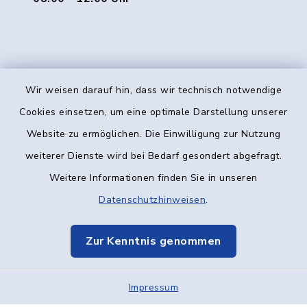
Wir weisen darauf hin, dass wir technisch notwendige
Kontakt
Cookies einsetzen, um eine optimale Darstellung unserer
Website zu ermöglichen. Die Einwilligung zur Nutzung
Barrierefreiheit
weiterer Dienste wird bei Bedarf gesondert abgefragt.
Weitere Informationen finden Sie in unseren
Datenschutz
Datenschutzhinweisen
.
Impressum
Zur Kenntnis genommen
Elektronische Kommunikation
Impressum
Sitemap