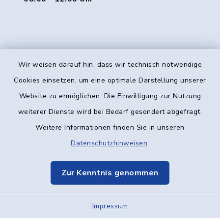
Wir weisen darauf hin, dass wir technisch notwendige
Kontakt
Cookies einsetzen, um eine optimale Darstellung unserer
Website zu ermöglichen. Die Einwilligung zur Nutzung
Barrierefreiheit
weiterer Dienste wird bei Bedarf gesondert abgefragt.
Weitere Informationen finden Sie in unseren
Datenschutz
Datenschutzhinweisen
.
Impressum
Zur Kenntnis genommen
Elektronische Kommunikation
Impressum
Sitemap