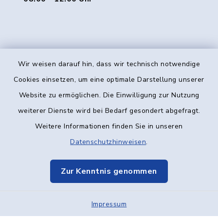
Wir weisen darauf hin, dass wir technisch notwendige
Kontakt
Cookies einsetzen, um eine optimale Darstellung unserer
Website zu ermöglichen. Die Einwilligung zur Nutzung
Barrierefreiheit
weiterer Dienste wird bei Bedarf gesondert abgefragt.
Weitere Informationen finden Sie in unseren
Datenschutz
Datenschutzhinweisen
.
Impressum
Zur Kenntnis genommen
Elektronische Kommunikation
Impressum
Sitemap