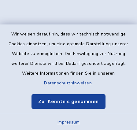
Wir weisen darauf hin, dass wir technisch notwendige
Kontakt
Cookies einsetzen, um eine optimale Darstellung unserer
Website zu ermöglichen. Die Einwilligung zur Nutzung
Barrierefreiheit
weiterer Dienste wird bei Bedarf gesondert abgefragt.
Weitere Informationen finden Sie in unseren
Datenschutz
Datenschutzhinweisen
.
Impressum
Zur Kenntnis genommen
Elektronische Kommunikation
Impressum
Sitemap