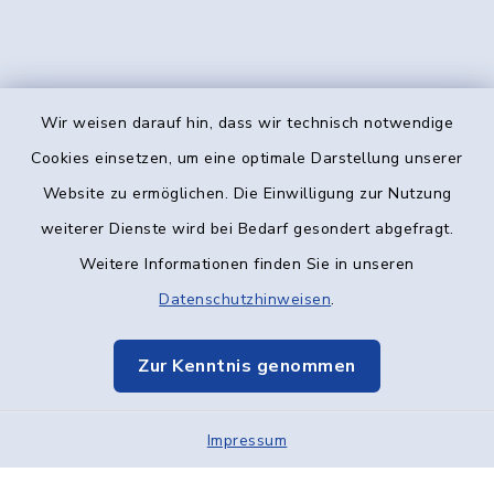
Wir weisen darauf hin, dass wir technisch notwendige
Kontakt
Cookies einsetzen, um eine optimale Darstellung unserer
Website zu ermöglichen. Die Einwilligung zur Nutzung
Barrierefreiheit
weiterer Dienste wird bei Bedarf gesondert abgefragt.
Weitere Informationen finden Sie in unseren
Datenschutz
Datenschutzhinweisen
.
Impressum
Zur Kenntnis genommen
Elektronische Kommunikation
Impressum
Sitemap