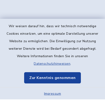
Wir weisen darauf hin, dass wir technisch notwendige
Kontakt
Cookies einsetzen, um eine optimale Darstellung unserer
Website zu ermöglichen. Die Einwilligung zur Nutzung
Barrierefreiheit
weiterer Dienste wird bei Bedarf gesondert abgefragt.
Weitere Informationen finden Sie in unseren
Datenschutz
Datenschutzhinweisen
.
Impressum
Zur Kenntnis genommen
Elektronische Kommunikation
Impressum
Sitemap