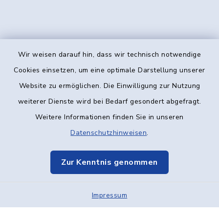
Wir weisen darauf hin, dass wir technisch notwendige
Kontakt
Cookies einsetzen, um eine optimale Darstellung unserer
Website zu ermöglichen. Die Einwilligung zur Nutzung
Barrierefreiheit
weiterer Dienste wird bei Bedarf gesondert abgefragt.
Weitere Informationen finden Sie in unseren
Datenschutz
Datenschutzhinweisen
.
Impressum
Zur Kenntnis genommen
Elektronische Kommunikation
Impressum
Sitemap