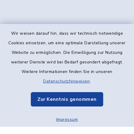
Wir weisen darauf hin, dass wir technisch notwendige
Kontakt
Cookies einsetzen, um eine optimale Darstellung unserer
Website zu ermöglichen. Die Einwilligung zur Nutzung
Barrierefreiheit
weiterer Dienste wird bei Bedarf gesondert abgefragt.
Weitere Informationen finden Sie in unseren
Datenschutz
Datenschutzhinweisen
.
Impressum
Zur Kenntnis genommen
Elektronische Kommunikation
Impressum
Sitemap