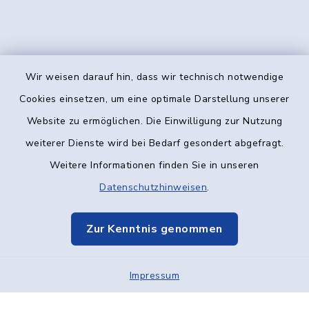
Wir weisen darauf hin, dass wir technisch notwendige
Kontakt
Cookies einsetzen, um eine optimale Darstellung unserer
Website zu ermöglichen. Die Einwilligung zur Nutzung
Barrierefreiheit
weiterer Dienste wird bei Bedarf gesondert abgefragt.
Weitere Informationen finden Sie in unseren
Datenschutz
Datenschutzhinweisen
.
Impressum
Zur Kenntnis genommen
Elektronische Kommunikation
Impressum
Sitemap