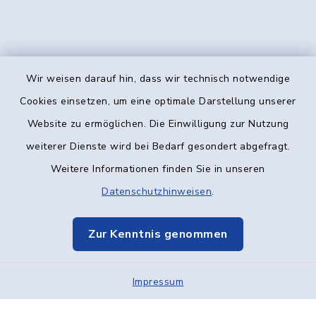
Wir weisen darauf hin, dass wir technisch notwendige
Kontakt
Cookies einsetzen, um eine optimale Darstellung unserer
Website zu ermöglichen. Die Einwilligung zur Nutzung
Barrierefreiheit
weiterer Dienste wird bei Bedarf gesondert abgefragt.
Weitere Informationen finden Sie in unseren
Datenschutz
Datenschutzhinweisen
.
Impressum
Zur Kenntnis genommen
Elektronische Kommunikation
Impressum
Sitemap