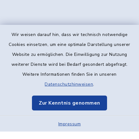
Wir weisen darauf hin, dass wir technisch notwendige
Kontakt
Cookies einsetzen, um eine optimale Darstellung unserer
Website zu ermöglichen. Die Einwilligung zur Nutzung
Barrierefreiheit
weiterer Dienste wird bei Bedarf gesondert abgefragt.
Weitere Informationen finden Sie in unseren
Datenschutz
Datenschutzhinweisen
.
Impressum
Zur Kenntnis genommen
Elektronische Kommunikation
Impressum
Sitemap