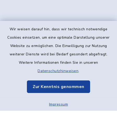
Wir weisen darauf hin, dass wir technisch notwendige
Kontakt
Cookies einsetzen, um eine optimale Darstellung unserer
Website zu ermöglichen. Die Einwilligung zur Nutzung
Barrierefreiheit
weiterer Dienste wird bei Bedarf gesondert abgefragt.
Weitere Informationen finden Sie in unseren
Datenschutz
Datenschutzhinweisen
.
Impressum
Zur Kenntnis genommen
Elektronische Kommunikation
Impressum
Sitemap