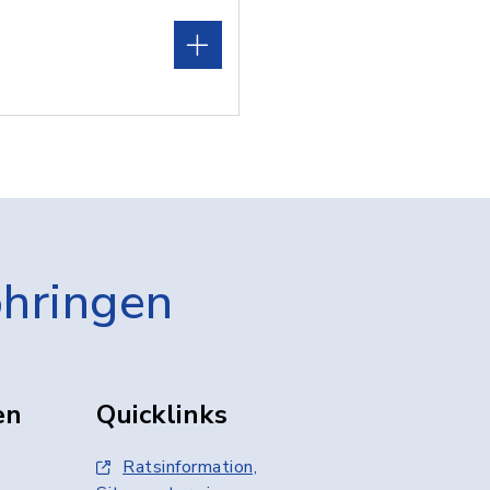
öhringen
en
Quicklinks
Ratsinformation,