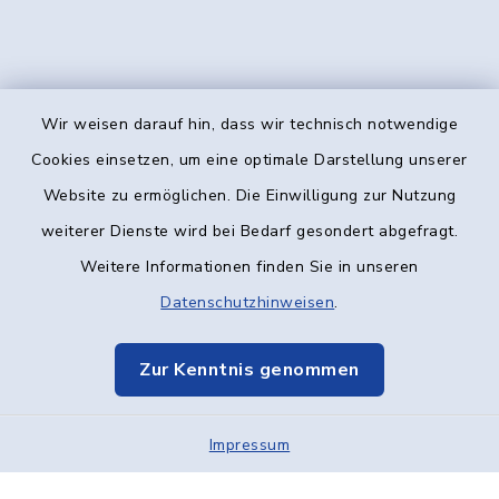
Wir weisen darauf hin, dass wir technisch notwendige
Kontakt
Cookies einsetzen, um eine optimale Darstellung unserer
Website zu ermöglichen. Die Einwilligung zur Nutzung
Barrierefreiheit
weiterer Dienste wird bei Bedarf gesondert abgefragt.
Weitere Informationen finden Sie in unseren
Datenschutz
Datenschutzhinweisen
.
Impressum
Zur Kenntnis genommen
Elektronische Kommunikation
Impressum
Sitemap