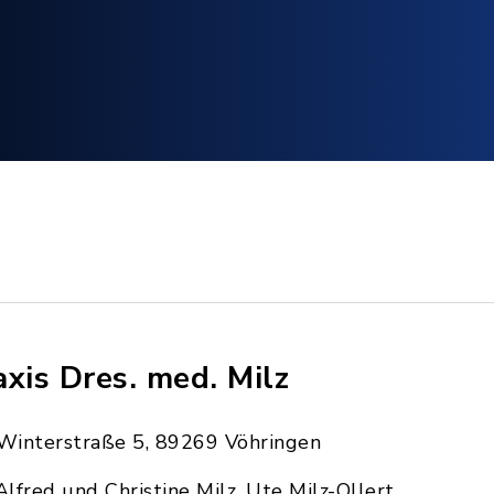
axis Dres. med. Milz
Winterstraße 5, 89269 Vöhringen
Alfred und Christine Milz, Ute Milz-Ollert