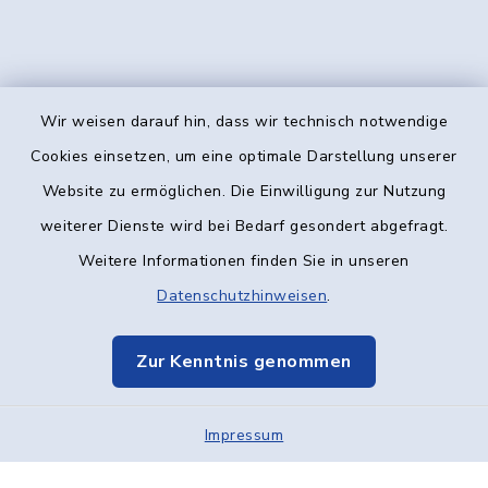
Wir weisen darauf hin, dass wir technisch notwendige
Kontakt
Cookies einsetzen, um eine optimale Darstellung unserer
Website zu ermöglichen. Die Einwilligung zur Nutzung
Barrierefreiheit
weiterer Dienste wird bei Bedarf gesondert abgefragt.
Weitere Informationen finden Sie in unseren
Datenschutz
Datenschutzhinweisen
.
Impressum
Zur Kenntnis genommen
Elektronische Kommunikation
Impressum
Sitemap