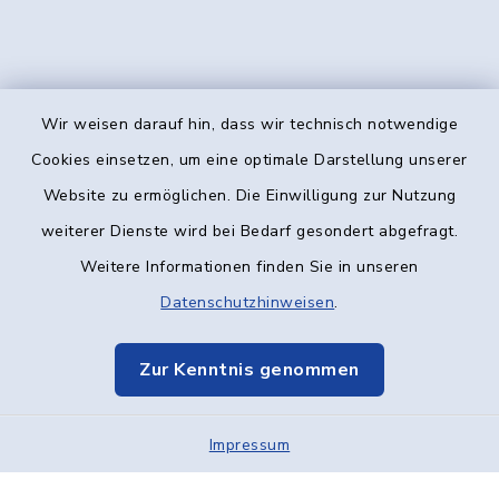
Wir weisen darauf hin, dass wir technisch notwendige
Kontakt
Cookies einsetzen, um eine optimale Darstellung unserer
Website zu ermöglichen. Die Einwilligung zur Nutzung
Barrierefreiheit
weiterer Dienste wird bei Bedarf gesondert abgefragt.
Weitere Informationen finden Sie in unseren
Datenschutz
Datenschutzhinweisen
.
Impressum
Zur Kenntnis genommen
Elektronische Kommunikation
Impressum
Sitemap