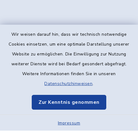
Wir weisen darauf hin, dass wir technisch notwendige
Kontakt
Cookies einsetzen, um eine optimale Darstellung unserer
Website zu ermöglichen. Die Einwilligung zur Nutzung
Barrierefreiheit
weiterer Dienste wird bei Bedarf gesondert abgefragt.
Weitere Informationen finden Sie in unseren
Datenschutz
Datenschutzhinweisen
.
Impressum
Zur Kenntnis genommen
Elektronische Kommunikation
Impressum
Sitemap