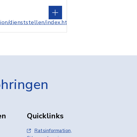
tion/dienststellen/index.html/70361
öhringen
en
Quicklinks
Ratsinformation,