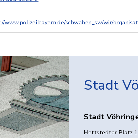
://www.polizei.bayern.de/schwaben_sw/wir/organisa
Stadt V
Stadt Vöhring
Hettstedter Platz 1