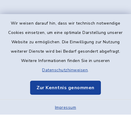
Wir weisen darauf hin, dass wir technisch notwendige
Kontakt
Cookies einsetzen, um eine optimale Darstellung unserer
Website zu ermöglichen. Die Einwilligung zur Nutzung
Barrierefreiheit
weiterer Dienste wird bei Bedarf gesondert abgefragt.
Weitere Informationen finden Sie in unseren
Datenschutz
Datenschutzhinweisen
.
Impressum
Zur Kenntnis genommen
Elektronische Kommunikation
Impressum
Sitemap
Cookie-Einstellungen