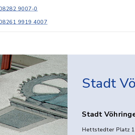
08282 9007-0
08261 9919 4007
Stadt V
Stadt Vöhring
Hettstedter Platz 1