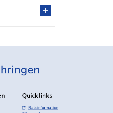
öhringen
en
Quicklinks
Ratsinformation,