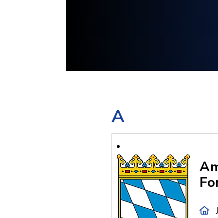
A
Am
Fo