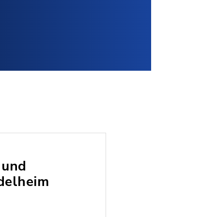
 und
delheim