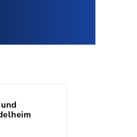
 und
delheim