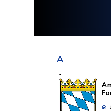
A
Am
Fo