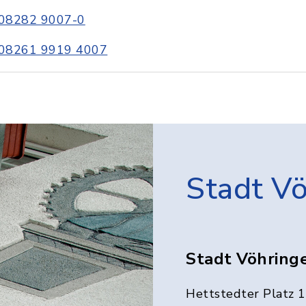
08282 9007-0
08261 9919 4007
Stadt V
Stadt Vöhring
Hettstedter Platz 1