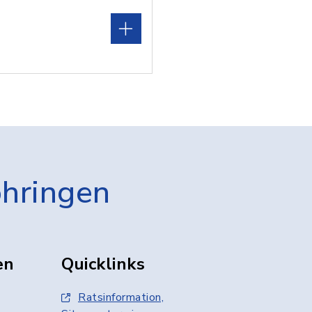
öhringen
en
Quicklinks
Ratsinformation,