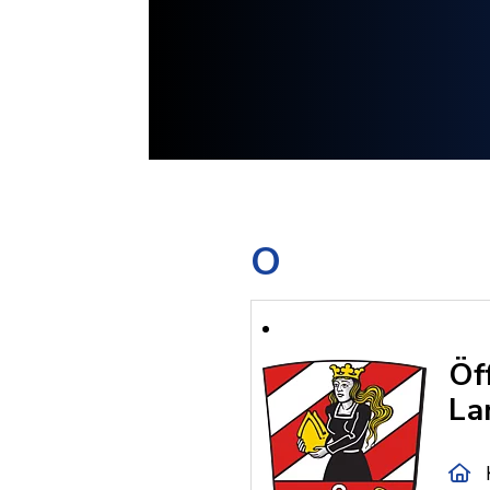
O
Öf
La