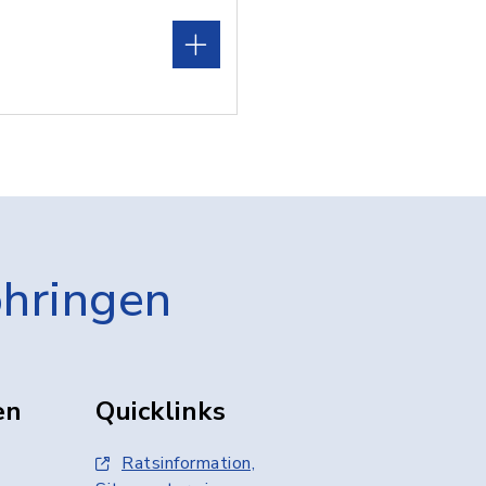
öhringen
en
Quicklinks
Ratsinformation,