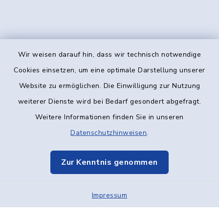
Wir weisen darauf hin, dass wir technisch notwendige
Kontakt
Cookies einsetzen, um eine optimale Darstellung unserer
Website zu ermöglichen. Die Einwilligung zur Nutzung
Barrierefreiheit
weiterer Dienste wird bei Bedarf gesondert abgefragt.
Weitere Informationen finden Sie in unseren
Datenschutz
Datenschutzhinweisen
.
Impressum
Zur Kenntnis genommen
Elektronische Kommunikation
Impressum
Sitemap