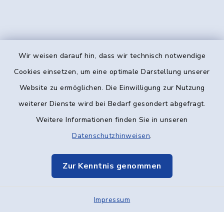
Wir weisen darauf hin, dass wir technisch notwendige
Kontakt
Cookies einsetzen, um eine optimale Darstellung unserer
Website zu ermöglichen. Die Einwilligung zur Nutzung
Barrierefreiheit
weiterer Dienste wird bei Bedarf gesondert abgefragt.
Weitere Informationen finden Sie in unseren
Datenschutz
Datenschutzhinweisen
.
Impressum
Zur Kenntnis genommen
Elektronische Kommunikation
Impressum
Sitemap