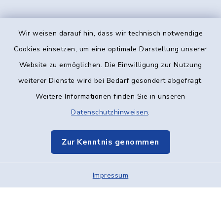
Wir weisen darauf hin, dass wir technisch notwendige
Kontakt
Cookies einsetzen, um eine optimale Darstellung unserer
Website zu ermöglichen. Die Einwilligung zur Nutzung
Barrierefreiheit
weiterer Dienste wird bei Bedarf gesondert abgefragt.
Weitere Informationen finden Sie in unseren
Datenschutz
Datenschutzhinweisen
.
Impressum
Zur Kenntnis genommen
Elektronische Kommunikation
Impressum
Sitemap
Cookie-Einstellungen