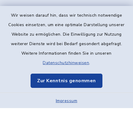
Wir weisen darauf hin, dass wir technisch notwendige
Kontakt
Cookies einsetzen, um eine optimale Darstellung unserer
Website zu ermöglichen. Die Einwilligung zur Nutzung
Barrierefreiheit
weiterer Dienste wird bei Bedarf gesondert abgefragt.
Weitere Informationen finden Sie in unseren
Datenschutz
Datenschutzhinweisen
.
Impressum
Zur Kenntnis genommen
Elektronische Kommunikation
Impressum
Sitemap
Cookie-Einstellungen