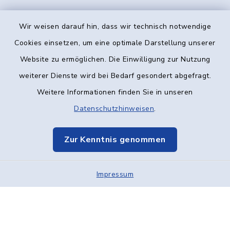
Wir weisen darauf hin, dass wir technisch notwendige
Kontakt
Cookies einsetzen, um eine optimale Darstellung unserer
Website zu ermöglichen. Die Einwilligung zur Nutzung
Barrierefreiheit
weiterer Dienste wird bei Bedarf gesondert abgefragt.
Weitere Informationen finden Sie in unseren
Datenschutz
Datenschutzhinweisen
.
Impressum
Zur Kenntnis genommen
Elektronische Kommunikation
Impressum
Sitemap
Cookie-Einstellungen