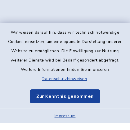
Wir weisen darauf hin, dass wir technisch notwendige
Kontakt
Cookies einsetzen, um eine optimale Darstellung unserer
Website zu ermöglichen. Die Einwilligung zur Nutzung
Barrierefreiheit
weiterer Dienste wird bei Bedarf gesondert abgefragt.
Weitere Informationen finden Sie in unseren
Datenschutz
Datenschutzhinweisen
.
Impressum
Zur Kenntnis genommen
Elektronische Kommunikation
Impressum
Sitemap