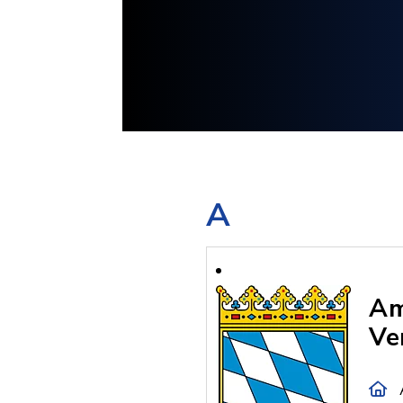
A
Am
Ve