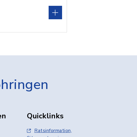
öhringen
en
Quicklinks
Ratsinformation,