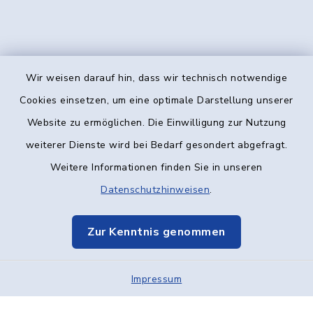
Wir weisen darauf hin, dass wir technisch notwendige
Kontakt
Cookies einsetzen, um eine optimale Darstellung unserer
Website zu ermöglichen. Die Einwilligung zur Nutzung
Barrierefreiheit
weiterer Dienste wird bei Bedarf gesondert abgefragt.
Weitere Informationen finden Sie in unseren
Datenschutz
Datenschutzhinweisen
.
Impressum
Zur Kenntnis genommen
Elektronische Kommunikation
Impressum
Sitemap