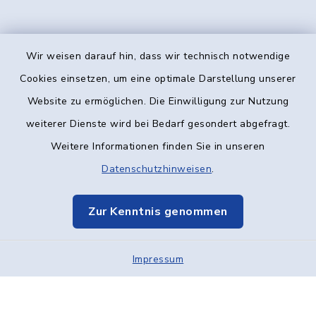
Wir weisen darauf hin, dass wir technisch notwendige
Kontakt
Cookies einsetzen, um eine optimale Darstellung unserer
Website zu ermöglichen. Die Einwilligung zur Nutzung
Barrierefreiheit
weiterer Dienste wird bei Bedarf gesondert abgefragt.
Weitere Informationen finden Sie in unseren
Datenschutz
Datenschutzhinweisen
.
Impressum
Zur Kenntnis genommen
Elektronische Kommunikation
Impressum
Sitemap
Cookie-Einstellungen